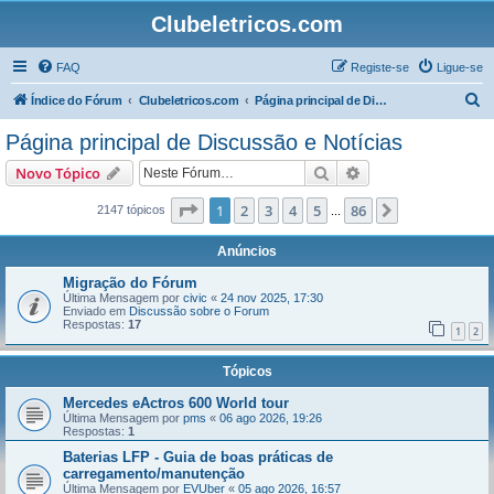
Clubeletricos.com
FAQ
Registe-se
Ligue-se
P
Índice do Fórum
Clubeletricos.com
Página principal de Discussão e Notícias
e
Página principal de Discussão e Notícias
s
Pesquisar
Pesquisa avançada
Novo Tópico
q
u
Página
1
de
86
1
2
3
4
5
86
Próximo
2147 tópicos
...
i
Anúncios
s
Migração do Fórum
a
Última Mensagem por
civic
«
24 nov 2025, 17:30
Enviado em
Discussão sobre o Forum
r
Respostas:
17
1
2
Tópicos
Mercedes eActros 600 World tour
Última Mensagem por
pms
«
06 ago 2026, 19:26
Respostas:
1
Baterias LFP - Guia de boas práticas de
carregamento/manutenção
Última Mensagem por
EVUber
«
05 ago 2026, 16:57