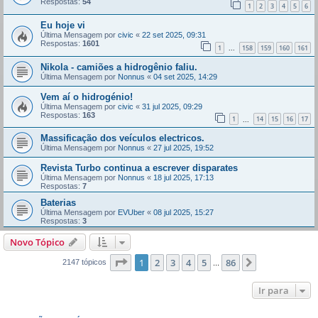
Respostas:
54
1
2
3
4
5
6
Eu hoje vi
Última Mensagem por
civic
«
22 set 2025, 09:31
Respostas:
1601
1
158
159
160
161
...
Nikola - camiões a hidrogênio faliu.
Última Mensagem por
Nonnus
«
04 set 2025, 14:29
Vem aí o hidrogénio!
Última Mensagem por
civic
«
31 jul 2025, 09:29
Respostas:
163
1
14
15
16
17
...
Massificação dos veículos electricos.
Última Mensagem por
Nonnus
«
27 jul 2025, 19:52
Revista Turbo continua a escrever disparates
Última Mensagem por
Nonnus
«
18 jul 2025, 17:13
Respostas:
7
Baterias
Última Mensagem por
EVUber
«
08 jul 2025, 15:27
Respostas:
3
Novo Tópico
Página
1
de
86
1
2
3
4
5
86
Próximo
2147 tópicos
...
Ir para