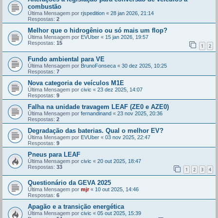
combustão
Última Mensagem por
rjspedition
«
28 jan 2026, 21:14
Respostas:
2
Melhor que o hidrogênio ou só mais um flop?
Última Mensagem por
EVUber
«
15 jan 2026, 19:57
Respostas:
15
1
2
Fundo ambiental para VE
Última Mensagem por
BrunoFonseca
«
30 dez 2025, 10:25
Respostas:
7
Nova categoria de veículos M1E
Última Mensagem por
civic
«
23 dez 2025, 14:07
Respostas:
9
Falha na unidade travagem LEAF (ZE0 e AZE0)
Última Mensagem por
fernandinand
«
23 nov 2025, 20:36
Respostas:
2
Degradação das baterias. Qual o melhor EV?
Última Mensagem por
EVUber
«
03 nov 2025, 22:47
Respostas:
9
Pneus para LEAF
Última Mensagem por
civic
«
20 out 2025, 18:47
Respostas:
33
1
2
3
4
Questionário da GEVA 2025
Última Mensagem por
mjr
«
10 out 2025, 14:46
Respostas:
6
Apagão e a transição energética
Última Mensagem por
civic
«
05 out 2025, 15:39