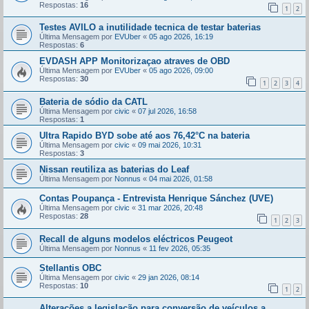
Respostas:
16
1
2
Testes AVILO a inutilidade tecnica de testar baterias
Última Mensagem por
EVUber
«
05 ago 2026, 16:19
Respostas:
6
EVDASH APP Monitorizaçao atraves de OBD
Última Mensagem por
EVUber
«
05 ago 2026, 09:00
Respostas:
30
1
2
3
4
Bateria de sódio da CATL
Última Mensagem por
civic
«
07 jul 2026, 16:58
Respostas:
1
Ultra Rapido BYD sobe até aos 76,42°C na bateria
Última Mensagem por
civic
«
09 mai 2026, 10:31
Respostas:
3
Nissan reutiliza as baterias do Leaf
Última Mensagem por
Nonnus
«
04 mai 2026, 01:58
Contas Poupança - Entrevista Henrique Sánchez (UVE)
Última Mensagem por
civic
«
31 mar 2026, 20:48
Respostas:
28
1
2
3
Recall de alguns modelos eléctricos Peugeot
Última Mensagem por
Nonnus
«
11 fev 2026, 05:35
Stellantis OBC
Última Mensagem por
civic
«
29 jan 2026, 08:14
Respostas:
10
1
2
Alterações a legislação para conversão de veículos a