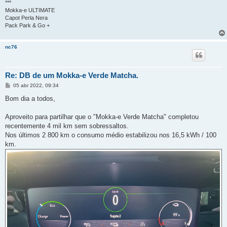
***
Mokka-e ULTIMATE
Capot Perla Nera
Pack Park & Go +
nc76
Re: DB de um Mokka-e Verde Matcha.
M
05 abr 2022, 09:34
e
n
Bom dia a todos,
s
a
g
Aproveito para partilhar que o "Mokka-e Verde Matcha" completou
e
recentemente 4 mil km sem sobressaltos.
m
Nos últimos 2 800 km o consumo médio estabilizou nos 16,5 kWh / 100
km.