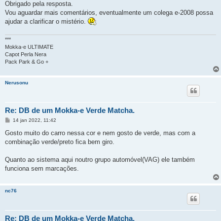
Obrigado pela resposta.
Vou aguardar mais comentários, eventualmente um colega e-2008 possa
ajudar a clarificar o mistério.
***
Mokka-e ULTIMATE
Capot Perla Nera
Pack Park & Go +
Nerusonu
Re: DB de um Mokka-e Verde Matcha.
M
14 jan 2022, 11:42
e
n
Gosto muito do carro nessa cor e nem gosto de verde, mas com a
s
combinação verde/preto fica bem giro.
a
g
e
Quanto ao sistema aqui noutro grupo automóvel(VAG) ele também
m
funciona sem marcações.
nc76
Re: DB de um Mokka-e Verde Matcha.