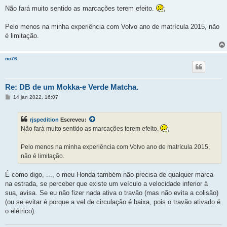
e
n
Não fará muito sentido as marcações terem efeito.
s
a
g
Pelo menos na minha experiência com Volvo ano de matrícula 2015, não
e
é limitação.
m
nc76
Re: DB de um Mokka-e Verde Matcha.
M
14 jan 2022, 16:07
e
n
s
rjspedition
Escreveu:
a
g
Não fará muito sentido as marcações terem efeito.
e
m
Pelo menos na minha experiência com Volvo ano de matrícula 2015,
não é limitação.
É como digo, ..., o meu Honda também não precisa de qualquer marca
na estrada, se perceber que existe um veículo a velocidade inferior à
sua, avisa. Se eu não fizer nada ativa o travão (mas não evita a colisão)
(ou se evitar é porque a vel de circulação é baixa, pois o travão ativado é
o elétrico).