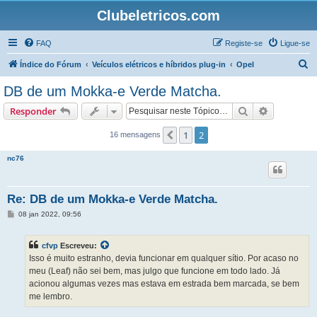
Clubeletricos.com
FAQ
Registe-se
Ligue-se
P
Índice do Fórum
Veículos elétricos e híbridos plug-in
Opel
e
DB de um Mokka-e Verde Matcha.
s
Pesquisar
Pesquisa 
Responder
q
u
1
2
Anterior
16 mensagens
i
nc76
s
a
Re: DB de um Mokka-e Verde Matcha.
r
M
08 jan 2022, 09:56
e
n
s
cfvp
Escreveu:
a
g
Isso é muito estranho, devia funcionar em qualquer sítio. Por acaso no
e
meu (Leaf) não sei bem, mas julgo que funcione em todo lado. Já
m
acionou algumas vezes mas estava em estrada bem marcada, se bem
me lembro.