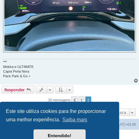
***
Mokka-e ULTIMATE
Capot Perla Nera
Pack Park & Go +
Responder
1
2
Anterior
16 mensagens
Este site utiliza cookies para lhe proporcionar
Ir para
uma melhor experiência.
Saiba mais
Índice do Fórum
O Fuso Horário do Fórum é
UTC+01:00
Entendido!
Desenvolvido por
phpBB
® Forum Software © phpBB Limited