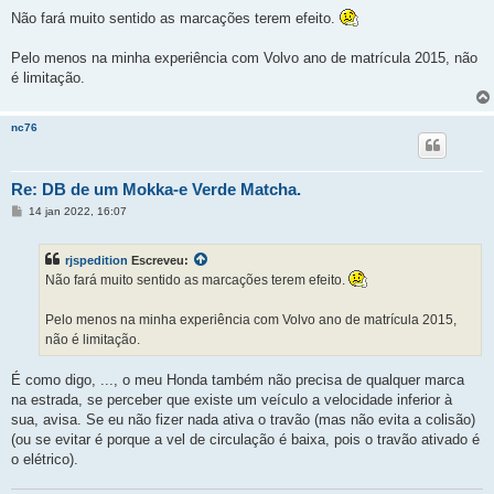
e
n
Não fará muito sentido as marcações terem efeito.
s
a
g
Pelo menos na minha experiência com Volvo ano de matrícula 2015, não
e
é limitação.
m
nc76
Re: DB de um Mokka-e Verde Matcha.
M
14 jan 2022, 16:07
e
n
s
rjspedition
Escreveu:
a
g
Não fará muito sentido as marcações terem efeito.
e
m
Pelo menos na minha experiência com Volvo ano de matrícula 2015,
não é limitação.
É como digo, ..., o meu Honda também não precisa de qualquer marca
na estrada, se perceber que existe um veículo a velocidade inferior à
sua, avisa. Se eu não fizer nada ativa o travão (mas não evita a colisão)
(ou se evitar é porque a vel de circulação é baixa, pois o travão ativado é
o elétrico).