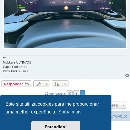
***
Mokka-e ULTIMATE
Capot Perla Nera
Pack Park & Go +
Responder
1
2
Anterior
16 mensagens
Este site utiliza cookies para lhe proporcionar
Ir para
uma melhor experiência.
Saiba mais
Índice do Fórum
O Fuso Horário do Fórum é
UTC+01:00
Entendido!
Desenvolvido por
phpBB
® Forum Software © phpBB Limited