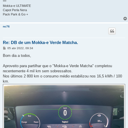
***
Mokka-e ULTIMATE
Capot Perla Nera
Pack Park & Go +
nc76
Re: DB de um Mokka-e Verde Matcha.
M
05 abr 2022, 09:34
e
n
Bom dia a todos,
s
a
g
Aproveito para partilhar que o "Mokka-e Verde Matcha" completou
e
recentemente 4 mil km sem sobressaltos.
m
Nos últimos 2 800 km o consumo médio estabilizou nos 16,5 kWh / 100
km.