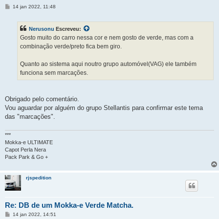
M
14 jan 2022, 11:48
e
n
s
Nerusonu
Escreveu:
a
g
Gosto muito do carro nessa cor e nem gosto de verde, mas com a
e
combinação verde/preto fica bem giro.
m
Quanto ao sistema aqui noutro grupo automóvel(VAG) ele também
funciona sem marcações.
Obrigado pelo comentário.
Vou aguardar por alguém do grupo Stellantis para confirmar este tema
das "marcações".
***
Mokka-e ULTIMATE
Capot Perla Nera
Pack Park & Go +
rjspedition
Re: DB de um Mokka-e Verde Matcha.
M
14 jan 2022, 14:51