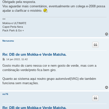
Obrigado pela resposta.
Vou aguardar mais comentários, eventualmente um colega e-2008 possa
ajudar a clarificar o mistério.
***
Mokka-e ULTIMATE
Capot Perla Nera
Pack Park & Go +
Nerusonu
Re: DB de um Mokka-e Verde Matcha.
M
14 jan 2022, 11:42
e
n
Gosto muito do carro nessa cor e nem gosto de verde, mas com a
s
combinação verde/preto fica bem giro.
a
g
e
Quanto ao sistema aqui noutro grupo automóvel(VAG) ele também
m
funciona sem marcações.
nc76
Re: DB de um Mokka-e Verde Matcha.