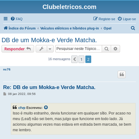
Clubeletricos.com
FAQ
Registe-se
Ligue-se
P
Índice do Fórum
Veículos elétricos e híbridos plug-in
Opel
e
DB de um Mokka-e Verde Matcha.
s
Pesquisar
Pesquisa 
Responder
q
u
1
2
Anterior
16 mensagens
i
nc76
s
a
Re: DB de um Mokka-e Verde Matcha.
r
M
08 jan 2022, 09:56
e
n
s
cfvp
Escreveu:
a
g
Isso é muito estranho, devia funcionar em qualquer sítio. Por acaso no
e
meu (Leaf) não sei bem, mas julgo que funcione em todo lado. Já
m
acionou algumas vezes mas estava em estrada bem marcada, se bem
me lembro.