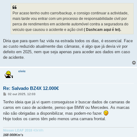
Por acaso tenho outro carro/backup, e consigo continuar a actividade,
mais tarde vou entrar com um processo de responsabilidade civil por
perca de rendimentos em acidente automóvel contra a seguradora do
veiculo que causou o acidente e ação civil
( Dashcam aqui é lei).
Diria que para quem faz vida na estrada todos os dias, é essencial. Face
ao custo reduzido atualmente das câmaras, é algo que já devia vir por
defeito em 2025, nem que seja apenas para aceder aos dados em caso
de acidente.
civic
Re: Salvado BZ4X 12.000€
M
02 out 2025, 12:03
e
n
Tenho ideia que já vi quem conseguisse ir buscar dados de camaras de
s
carros em caso de acidente, penso que BMW ou Mercedes. As marcas
a
g
não são obrigadas a disponibilizar, mas podem-no fazer.
e
Hoje todos os carros têm pelo menos uma camara frontal.
m
Nissan LEAF 2018
40kWh
168 000Km's