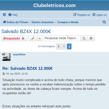
Clubeletricos.com
FAQ
Registe-se
Ligue-se
P
Índice do Fórum
Outros Assuntos
Compra e Venda
e
Salvado BZ4X 12.000€
s
Pesquisar
Pesquisa 
Bloqueado
q
u
1
2
Anterior
13 mensagens
i
rjspedition
s
a
Re: Salvado BZ4X 12.000€
r
M
02 out 2025, 11:01
e
n
Situação muito complicada e acima de tudo chata, porque mesmo que
s
após processos se venha a receber indemnização sobre o tempo perdido
a
g
na actividade, as dores de cabeça ficam sempre. Acima de tudo os
e
ocupantes estão ok!
m
Estas situações no entanto reforçam este ponto: