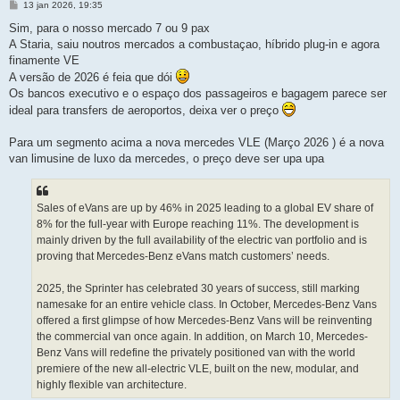
M
13 jan 2026, 19:35
e
n
Sim, para o nosso mercado 7 ou 9 pax
s
A Staria, saiu noutros mercados a combustaçao, híbrido plug-in e agora
a
g
finamente VE
e
A versão de 2026 é feia que dói
m
Os bancos executivo e o espaço dos passageiros e bagagem parece ser
ideal para transfers de aeroportos, deixa ver o preço
Para um segmento acima a nova mercedes VLE (Março 2026 ) é a nova
van limusine de luxo da mercedes, o preço deve ser upa upa
Sales of eVans are up by 46% in 2025 leading to a global EV share of
8% for the full-year with Europe reaching 11%. The development is
mainly driven by the full availability of the electric van portfolio and is
proving that Mercedes-Benz eVans match customers’ needs.
2025, the Sprinter has celebrated 30 years of success, still marking
namesake for an entire vehicle class. In October, Mercedes-Benz Vans
offered a first glimpse of how Mercedes‑Benz Vans will be reinventing
the commercial van once again. In addition, on March 10, Mercedes-
Benz Vans will redefine the privately positioned van with the world
premiere of the new all-electric VLE, built on the new, modular, and
highly flexible van architecture.