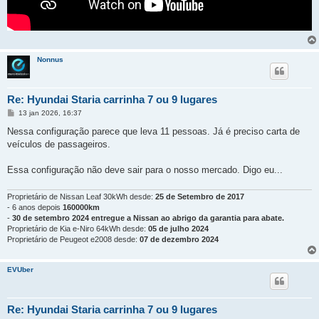
Nonnus
Re: Hyundai Staria carrinha 7 ou 9 lugares
M
13 jan 2026, 16:37
e
n
Nessa configuração parece que leva 11 pessoas. Já é preciso carta de
s
veículos de passageiros.
a
g
e
Essa configuração não deve sair para o nosso mercado. Digo eu...
m
Proprietário de Nissan Leaf 30kWh desde:
25 de Setembro de 2017
- 6 anos depois
160000km
-
30 de setembro 2024 entregue a Nissan ao abrigo da garantia para abate.
Proprietário de Kia e-Niro 64kWh desde:
05 de julho 2024
Proprietário de Peugeot e2008 desde:
07 de dezembro 2024
EVUber
Re: Hyundai Staria carrinha 7 ou 9 lugares