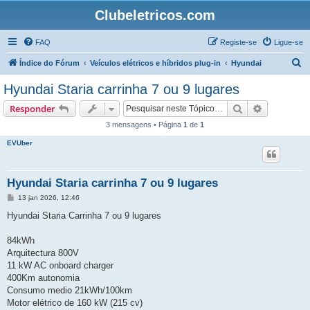
Clubeletricos.com
FAQ
Registe-se
Ligue-se
P
Índice do Fórum
Veículos elétricos e híbridos plug-in
Hyundai
e
Hyundai Staria carrinha 7 ou 9 lugares
s
Pesquisar
Pesquisa 
Responder
q
3 mensagens • Página
1
de
1
u
EVUber
i
s
a
Hyundai Staria carrinha 7 ou 9 lugares
r
M
13 jan 2026, 12:46
e
n
Hyundai Staria Carrinha 7 ou 9 lugares
s
a
g
84kWh
e
Arquitectura 800V
m
11 kW AC onboard charger
400Km autonomia
Consumo medio 21kWh/100km
Motor elétrico de 160 kW (215 cv)