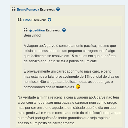
n
s
BrunoFonseca
Escreveu:
a
g
e
Litos
Escreveu:
m
rjspedition
Escreveu:
Bem vindo!
A viagem ao Algarve é completamente pacífica, mesmo que
exista a necessidade de um pequeno carregamento é algo
que facilmente se resolve em 15 minutos em qualquer área
de serviço enquanto se faz a pausa de um café.
É provavelmente um carregador muito mais caro, é certo,
mas estamos a falar provavelmente de 1% do total de dias ou
nem isso. Não chega para beliscar todas as poupanças e
comodidades dos restantes dias.
Na verdade a minha reticência com a viagem ao Algarve não tem
a ver com ter que fazer uma pausa e carregar nem com o preço,
mas por ser em pleno agosto, a um sábado que é o dia em que
mais gente vai e vem, e com o aumento da eletrificação do parque
automóvel português não tenho garantias que seja rápido o
acesso a um posto de carregamento.