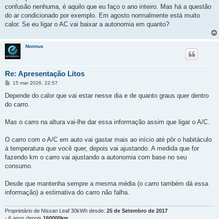
confusão nenhuma, é aquilo que eu faço o ano inteiro. Mas há a questão
do ar condicionado por exemplo. Em agosto normalmente está muito
calor. Se eu ligar o AC vai baixar a autonomia em quanto?
Nonnus
Re: Apresentação Litos
M
15 mar 2026, 22:57
e
n
Depende do calor que vai estar nesse dia e de quanto graus quer dentro
s
do carro.
a
g
e
Mas o carro na altura vai-lhe dar essa informação assim que ligar o A/C.
m
O carro com o A/C em auto vai gastar mais ao início até pôr o habitáculo
à temperatura que você quer, depois vai ajustando. A medida que for
fazendo km o carro vai ajustando a autonomia com base no seu
consumo.
Desde que mantenha sempre a mesma média (o carro também dá essa
informação) a estimativa do carro não falha.
Proprietário de Nissan Leaf 30kWh desde:
25 de Setembro de 2017
- 6 anos depois
160000km