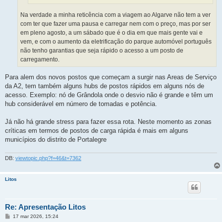
Na verdade a minha reticência com a viagem ao Algarve não tem a ver
com ter que fazer uma pausa e carregar nem com o preço, mas por ser
em pleno agosto, a um sábado que é o dia em que mais gente vai e
vem, e com o aumento da eletrificação do parque automóvel português
não tenho garantias que seja rápido o acesso a um posto de
carregamento.
Para alem dos novos postos que começam a surgir nas Areas de Serviço
da A2, tem também alguns hubs de postos rápidos em alguns nós de
acesso. Exemplo: nó de Grândola onde o desvio não é grande e têm um
hub considerável em número de tomadas e potência.
Já não há grande stress para fazer essa rota. Neste momento as zonas
críticas em termos de postos de carga rápida é mais em alguns
municípios do distrito de Portalegre
DB:
viewtopic.php?f=46&t=7362
Litos
Re: Apresentação Litos
M
17 mar 2026, 15:24
e