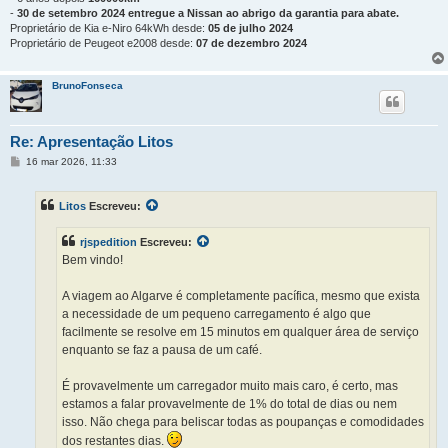
-
30 de setembro 2024 entregue a Nissan ao abrigo da garantia para abate.
Proprietário de Kia e-Niro 64kWh desde:
05 de julho 2024
Proprietário de Peugeot e2008 desde:
07 de dezembro 2024
BrunoFonseca
Re: Apresentação Litos
M
16 mar 2026, 11:33
e
n
s
Litos
Escreveu:
a
g
e
rjspedition
Escreveu:
m
Bem vindo!
A viagem ao Algarve é completamente pacífica, mesmo que exista
a necessidade de um pequeno carregamento é algo que
facilmente se resolve em 15 minutos em qualquer área de serviço
enquanto se faz a pausa de um café.
É provavelmente um carregador muito mais caro, é certo, mas
estamos a falar provavelmente de 1% do total de dias ou nem
isso. Não chega para beliscar todas as poupanças e comodidades
dos restantes dias.