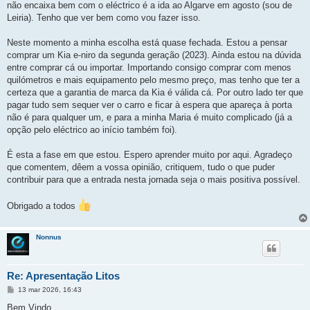
não encaixa bem com o eléctrico é a ida ao Algarve em agosto (sou de
Leiria). Tenho que ver bem como vou fazer isso.
Neste momento a minha escolha está quase fechada. Estou a pensar
comprar um Kia e-niro da segunda geração (2023). Ainda estou na dúvida
entre comprar cá ou importar. Importando consigo comprar com menos
quilómetros e mais equipamento pelo mesmo preço, mas tenho que ter a
certeza que a garantia de marca da Kia é válida cá. Por outro lado ter que
pagar tudo sem sequer ver o carro e ficar à espera que apareça à porta
não é para qualquer um, e para a minha Maria é muito complicado (já a
opção pelo eléctrico ao início também foi).
É esta a fase em que estou. Espero aprender muito por aqui. Agradeço
que comentem, dêem a vossa opinião, critiquem, tudo o que puder
contribuir para que a entrada nesta jornada seja o mais positiva possível.
Obrigado a todos
Nonnus
Re: Apresentação Litos
M
13 mar 2026, 16:43
e
n
Bem Vindo.