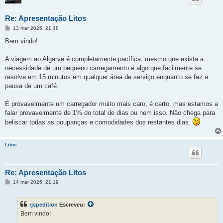
Re: Apresentação Litos
M
13 mar 2026, 21:48
e
n
Bem vindo!
s
a
g
A viagem ao Algarve é completamente pacífica, mesmo que exista a
e
necessidade de um pequeno carregamento é algo que facilmente se
m
resolve em 15 minutos em qualquer área de serviço enquanto se faz a
pausa de um café.
É provavelmente um carregador muito mais caro, é certo, mas estamos a
falar provavelmente de 1% do total de dias ou nem isso. Não chega para
beliscar todas as poupanças e comodidades dos restantes dias.
Litos
Re: Apresentação Litos
M
14 mar 2026, 21:19
e
n
s
rjspedition
Escreveu:
a
g
Bem vindo!
e