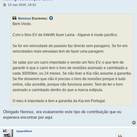
M
13 mar 2026, 18:22
e
n
s
Nonnus
Escreveu:
a
g
Bem Vindo.
e
m
Com o Niro EV de 64kWh fazer Leiria - Algarve é muito pacifico.
Se for em velocidade de passeio faz directo sem paragens. Se for em
velocidades mais elevadas tem de fazer uma paragem.
Se optar por um carro importado e sendo um Niro EV, o que tem de
garantir é que o carro tem o livro de revisões assinado e carimbado a
cada 30000km, ou 24 meses. Se não tiver a Kia não assume a garantia.
Se lhe disserem que não é preciso o livro de revisões porque é tudo
online, não acredite, porque não funciona assim. Tem de ter o livro
assinado e carimbado dentro do que a marca estipula.
O meu é importado e tem a garantia da Kia em Portugal.
Obrigado Nonnus, era exatamente este tipo de contribuição que eu
esperava encontrar por aqui.
rjspedition