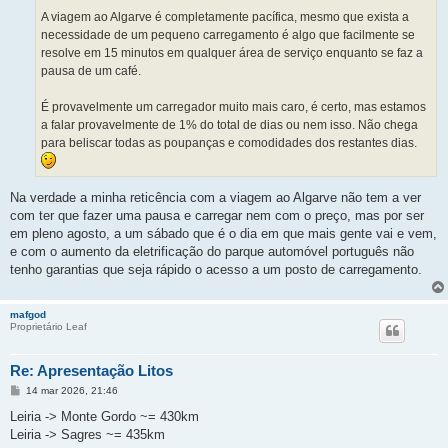
m
A viagem ao Algarve é completamente pacífica, mesmo que exista a
necessidade de um pequeno carregamento é algo que facilmente se
resolve em 15 minutos em qualquer área de serviço enquanto se faz a
pausa de um café.
É provavelmente um carregador muito mais caro, é certo, mas estamos
a falar provavelmente de 1% do total de dias ou nem isso. Não chega
para beliscar todas as poupanças e comodidades dos restantes dias.
Na verdade a minha reticência com a viagem ao Algarve não tem a ver
com ter que fazer uma pausa e carregar nem com o preço, mas por ser
em pleno agosto, a um sábado que é o dia em que mais gente vai e vem,
e com o aumento da eletrificação do parque automóvel português não
tenho garantias que seja rápido o acesso a um posto de carregamento.
mafgod
Proprietário Leaf
Re: Apresentação Litos
M
14 mar 2026, 21:46
e
n
Leiria -> Monte Gordo ~= 430km
s
Leiria -> Sagres ~= 435km
a