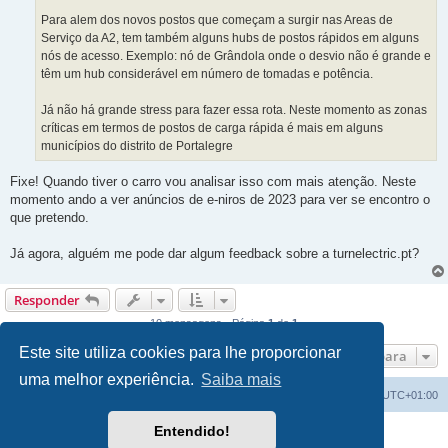
Para alem dos novos postos que começam a surgir nas Areas de
Serviço da A2, tem também alguns hubs de postos rápidos em alguns
nós de acesso. Exemplo: nó de Grândola onde o desvio não é grande e
têm um hub considerável em número de tomadas e potência.
Já não há grande stress para fazer essa rota. Neste momento as zonas
críticas em termos de postos de carga rápida é mais em alguns
municípios do distrito de Portalegre
Fixe! Quando tiver o carro vou analisar isso com mais atenção. Neste
momento ando a ver anúncios de e-niros de 2023 para ver se encontro o
que pretendo.
Já agora, alguém me pode dar algum feedback sobre a turnelectric.pt?
Responder
10 mensagens • Página
1
de
1
Este site utiliza cookies para lhe proporcionar
Ir para
uma melhor experiência.
Saiba mais
Índice do Fórum
O Fuso Horário do Fórum é
UTC+01:00
Entendido!
Desenvolvido por
phpBB
® Forum Software © phpBB Limited