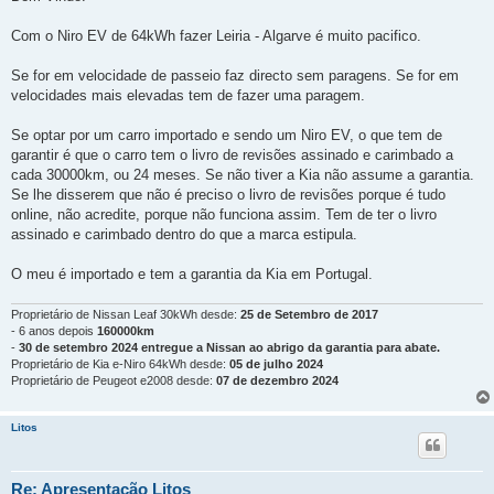
s
a
g
Com o Niro EV de 64kWh fazer Leiria - Algarve é muito pacifico.
e
m
Se for em velocidade de passeio faz directo sem paragens. Se for em
velocidades mais elevadas tem de fazer uma paragem.
Se optar por um carro importado e sendo um Niro EV, o que tem de
garantir é que o carro tem o livro de revisões assinado e carimbado a
cada 30000km, ou 24 meses. Se não tiver a Kia não assume a garantia.
Se lhe disserem que não é preciso o livro de revisões porque é tudo
online, não acredite, porque não funciona assim. Tem de ter o livro
assinado e carimbado dentro do que a marca estipula.
O meu é importado e tem a garantia da Kia em Portugal.
Proprietário de Nissan Leaf 30kWh desde:
25 de Setembro de 2017
- 6 anos depois
160000km
-
30 de setembro 2024 entregue a Nissan ao abrigo da garantia para abate.
Proprietário de Kia e-Niro 64kWh desde:
05 de julho 2024
Proprietário de Peugeot e2008 desde:
07 de dezembro 2024
Litos
Re: Apresentação Litos