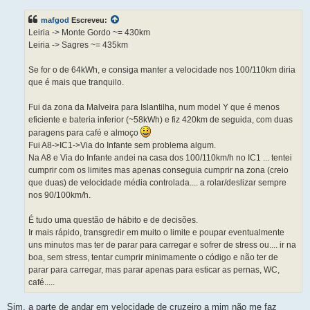
n
s
mafgod
Escreveu:
a
g
Leiria -> Monte Gordo ~= 430km
e
Leiria -> Sagres ~= 435km
m
Se for o de 64kWh, e consiga manter a velocidade nos 100/110km diria
que é mais que tranquilo.
Fui da zona da Malveira para Islantilha, num model Y que é menos
eficiente e bateria inferior (~58kWh) e fiz 420km de seguida, com duas
paragens para café e almoço
Fui A8->IC1->Via do Infante sem problema algum.
Na A8 e Via do Infante andei na casa dos 100/110km/h no IC1 ... tentei
cumprir com os limites mas apenas conseguia cumprir na zona (creio
que duas) de velocidade média controlada.... a rolar/deslizar sempre
nos 90/100km/h.
É tudo uma questão de hábito e de decisões.
Ir mais rápido, transgredir em muito o limite e poupar eventualmente
uns minutos mas ter de parar para carregar e sofrer de stress ou.... ir na
boa, sem stress, tentar cumprir minimamente o código e não ter de
parar para carregar, mas parar apenas para esticar as pernas, WC,
café.....
Sim, a parte de andar em velocidade de cruzeiro a mim não me faz