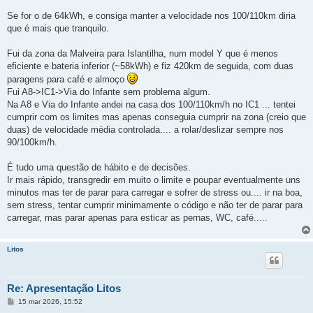
g
e
Se for o de 64kWh, e consiga manter a velocidade nos 100/110km diria
m
que é mais que tranquilo.
Fui da zona da Malveira para Islantilha, num model Y que é menos
eficiente e bateria inferior (~58kWh) e fiz 420km de seguida, com duas
paragens para café e almoço
Fui A8->IC1->Via do Infante sem problema algum.
Na A8 e Via do Infante andei na casa dos 100/110km/h no IC1 ... tentei
cumprir com os limites mas apenas conseguia cumprir na zona (creio que
duas) de velocidade média controlada.... a rolar/deslizar sempre nos
90/100km/h.
É tudo uma questão de hábito e de decisões.
Ir mais rápido, transgredir em muito o limite e poupar eventualmente uns
minutos mas ter de parar para carregar e sofrer de stress ou.... ir na boa,
sem stress, tentar cumprir minimamente o código e não ter de parar para
carregar, mas parar apenas para esticar as pernas, WC, café.....
Litos
Re: Apresentação Litos
M
15 mar 2026, 15:52
e