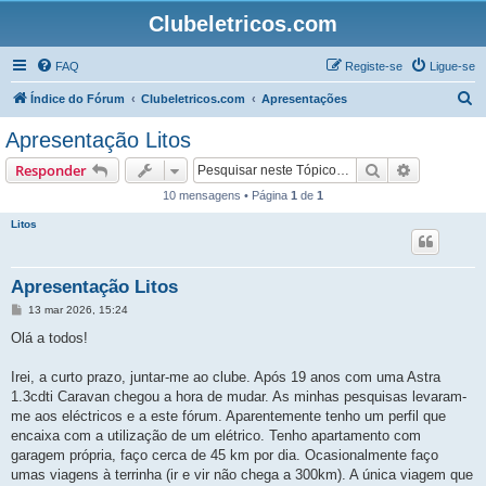
Clubeletricos.com
FAQ
Registe-se
Ligue-se
P
Índice do Fórum
Clubeletricos.com
Apresentações
e
Apresentação Litos
s
Pesquisar
Pesquisa 
Responder
q
10 mensagens • Página
1
de
1
u
Litos
i
s
a
Apresentação Litos
r
M
13 mar 2026, 15:24
e
n
Olá a todos!
s
a
g
Irei, a curto prazo, juntar-me ao clube. Após 19 anos com uma Astra
e
1.3cdti Caravan chegou a hora de mudar. As minhas pesquisas levaram-
m
me aos eléctricos e a este fórum. Aparentemente tenho um perfil que
encaixa com a utilização de um elétrico. Tenho apartamento com
garagem própria, faço cerca de 45 km por dia. Ocasionalmente faço
umas viagens à terrinha (ir e vir não chega a 300km). A única viagem que