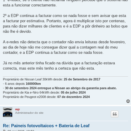
esta a funcionar correctamente.
2ª a EDP continua a facturar como se nada fosse e sem avisar que esta
a facturar por estimativa. Portanto, agora é multiplicar isto por centenas,
para não dizer milhares de clientes e é a EDP a pôr dinheiro ao bolso que
não lhe é devido.
A e-redes não detecta que o contador não envia leituras desde fevereiro,
ao dia de hoje não me consegue dizer qual a contagem real do meu
contador, e a EDP continua a facturar como se nada fosse.
Já no mês anterior tinha ficado na dúvida que a facturação estava
correcta, mas este mês tenho a certeza que não esta.
Proprietário de Nissan Leaf 30kWh desde:
25 de Setembro de 2017
- 6 anos depois
160000km
-
30 de setembro 2024 entregue a Nissan ao abrigo da garantia para abate.
Proprietário de Kia e-Niro 64kWh desde:
05 de julho 2024
Proprietário de Peugeot e2008 desde:
07 de dezembro 2024
mjr
Administrador do site
Re: Paineis fotovoltaicos + Bateria de Leaf
M