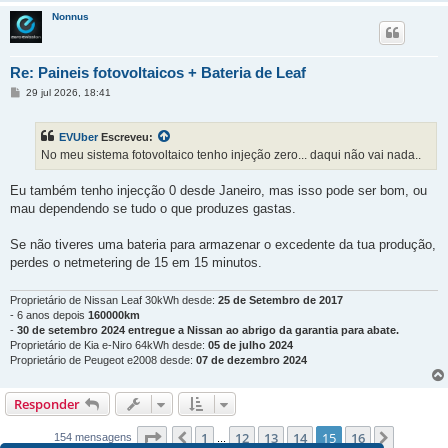
Nonnus
Re: Paineis fotovoltaicos + Bateria de Leaf
M
29 jul 2026, 18:41
e
n
s
EVUber
Escreveu:
a
g
No meu sistema fotovoltaico tenho injeção zero... daqui não vai nada..
e
m
Eu também tenho injecção 0 desde Janeiro, mas isso pode ser bom, ou
mau dependendo se tudo o que produzes gastas.
Se não tiveres uma bateria para armazenar o excedente da tua produção,
perdes o netmetering de 15 em 15 minutos.
Proprietário de Nissan Leaf 30kWh desde:
25 de Setembro de 2017
- 6 anos depois
160000km
-
30 de setembro 2024 entregue a Nissan ao abrigo da garantia para abate.
Proprietário de Kia e-Niro 64kWh desde:
05 de julho 2024
Proprietário de Peugeot e2008 desde:
07 de dezembro 2024
Responder
Página
15
de
16
1
12
13
14
15
16
Anterior
Próxim
154 mensagens
...