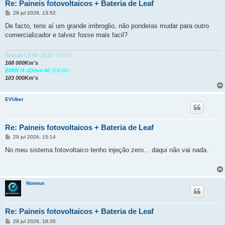
Re: Paineis fotovoltaicos + Bateria de Leaf
M
29 jul 2026, 13:52
e
n
De facto, tens aí um grande imbroglio, não ponderas mudar para outro
s
comercializador e talvez fosse mais facil?
a
g
e
m
Nissan LEAF 2018
40kWh
168 000Km's
BMW i4 eDrive 40
80kWh
103 000Km's
EVUber
Re: Paineis fotovoltaicos + Bateria de Leaf
M
29 jul 2026, 15:14
e
n
No meu sistema fotovoltaico tenho injeção zero... daqui não vai nada..
s
a
g
e
m
Nonnus
Re: Paineis fotovoltaicos + Bateria de Leaf
M
29 jul 2026, 18:35