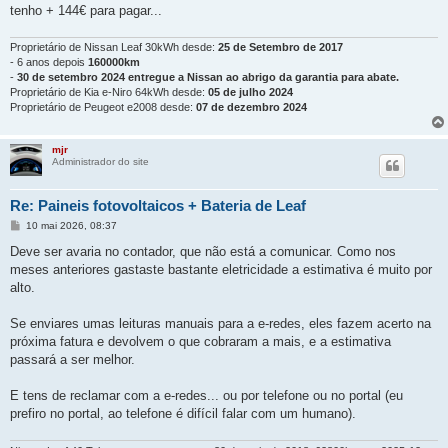
tenho + 144€ para pagar...
Proprietário de Nissan Leaf 30kWh desde:
25 de Setembro de 2017
- 6 anos depois
160000km
-
30 de setembro 2024 entregue a Nissan ao abrigo da garantia para abate.
Proprietário de Kia e-Niro 64kWh desde:
05 de julho 2024
Proprietário de Peugeot e2008 desde:
07 de dezembro 2024
mjr
Administrador do site
Re: Paineis fotovoltaicos + Bateria de Leaf
M
10 mai 2026, 08:37
e
n
Deve ser avaria no contador, que não está a comunicar. Como nos
s
meses anteriores gastaste bastante eletricidade a estimativa é muito por
a
g
alto.
e
m
Se enviares umas leituras manuais para a e-redes, eles fazem acerto na
próxima fatura e devolvem o que cobraram a mais, e a estimativa
passará a ser melhor.
E tens de reclamar com a e-redes... ou por telefone ou no portal (eu
prefiro no portal, ao telefone é difícil falar com um humano).