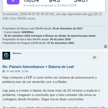
Screenshot_2026-05-07-05-58-20-541_wit.edp.edpmobile-edit.jpg (29.22
KiB) Visto 84558 vezes
Proprietário de Nissan Leaf 30kWh desde:
25 de Setembro de 2017
- 6 anos depois
160000km
-
30 de setembro 2024 entregue a Nissan ao abrigo da garantia para abate.
Proprietário de Kia e-Niro 64kWh desde:
05 de julho 2024
Proprietário de Peugeot e2008 desde:
07 de dezembro 2024
Nonnus
Re: Paineis fotovoltaicos + Bateria de Leaf
M
07 mai 2026, 17:04
e
n
Hoje contactei a EDP e como tenho um sistema de autoconsumo o
s
problema tem de ser resolvido com a e-Redes.
a
g
e
Ligo para a e-redes e depois de estar mais de 20 minutos a explicar o
m
problema, chegaram a conclusão que o meu contador não envia as
contagens desde fevereiro. Daqui tira-se duas conclusões:
1ª e-redes, se o cliente não reclamar ninguém percebe que o sistema não