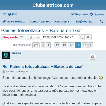
Clubeletricos.com
FAQ
Registe-se
Ligue-se
P
Índice do Fórum
Outros Assuntos
Outros Temas não relacionados com o VeÍculos Elétricos
Negócios / Economia e Política
e
Paineis fotovoltaicos + Bateria de Leaf
s
Pesquisar
Pesquisa 
Responder
q
u
Página
15
de
16
1
12
13
14
15
16
Anterior
Próxim
154 mensagens
...
i
Nonnus
s
a
Re: Paineis fotovoltaicos + Bateria de Leaf
r
M
07 mai 2026, 06:00
e
n
Se o mês passado já não consegui fazer contas, este mês ainda pior.
s
a
g
Há uns dias atrás recebi um email da EDP a informar que não lhes tinha
e
sido possível enviar a factura deste mês na data normal, mas que em
m
breve esta seria enviada.
Qual é o meu espanto que ao ver a factura tenho um valor absurdo para