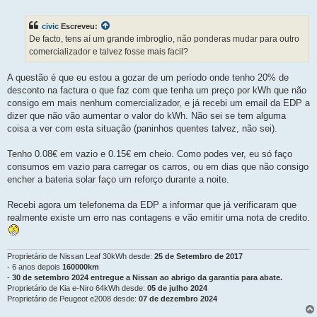
e
n
s
civic
Escreveu:
a
g
De facto, tens aí um grande imbroglio, não ponderas mudar para outro
e
comercializador e talvez fosse mais facil?
m
A questão é que eu estou a gozar de um período onde tenho 20% de
desconto na factura o que faz com que tenha um preço por kWh que não
consigo em mais nenhum comercializador, e já recebi um email da EDP a
dizer que não vão aumentar o valor do kWh. Não sei se tem alguma
coisa a ver com esta situação (paninhos quentes talvez, não sei).
Tenho 0.08€ em vazio e 0.15€ em cheio. Como podes ver, eu só faço
consumos em vazio para carregar os carros, ou em dias que não consigo
encher a bateria solar faço um reforço durante a noite.
Recebi agora um telefonema da EDP a informar que já verificaram que
realmente existe um erro nas contagens e vão emitir uma nota de credito.
Proprietário de Nissan Leaf 30kWh desde:
25 de Setembro de 2017
- 6 anos depois
160000km
-
30 de setembro 2024 entregue a Nissan ao abrigo da garantia para abate.
Proprietário de Kia e-Niro 64kWh desde:
05 de julho 2024
Proprietário de Peugeot e2008 desde:
07 de dezembro 2024