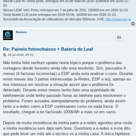
Nissan Leaf 40 Tekna preto, entregue em 30 de maio de 2018. 62800km em 2025-12-
20.
Nissan LEAF mk1 Preto, entregue em 7 de julho de 2011. 190000 km em 2025-11-23.
Tesla Model 3 LR preto entregue em 2019-03-06. 162000 km em 2025-11-23.
Associado da Associação de Utilizadores de Veículos Elétricos, UVE:
http://www.uve.pt
Nonnus
Re: Paineis fotovoltaicos + Bateria de Leaf
M
29 jul 2026, 05:51
e
n
Não tenho feito nenhum update neste tópico porque o problema das
s
contagens desde fevereiro ainda não esta resolvido. Sim, passados 4
a
g
meses (4 facturas incorrectas) a EDP ainda esta analisar o caso. Durante
e
estes meses das 3 partes interessadas (e-Redes, EDP e eu), apenas eu
m
tive interesse em resolver a situação assim que o problema foi
detectado. Durante estes meses tenho feito uma quantidade de
telefonemas onde tenho passado horas ao telefone para resolverem o
problema. Foram avisados atempadamente do problema, ainda assim
tanto a e-redes como a EDP continuaram como se nada fosse. O
resultado, cheguei a ter facturado 1000kWh a mais só em vazio.
Depois de muita insistência da minha parte a e-redes agendou uma visita
a minha residência sem data nem hora. Questiono a e-redes e é-me dito
que pode levar um mês até o tecnico vir a minha casa. A única hipótese