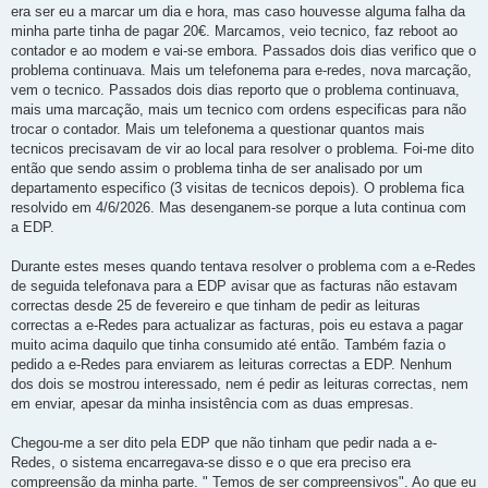
era ser eu a marcar um dia e hora, mas caso houvesse alguma falha da
minha parte tinha de pagar 20€. Marcamos, veio tecnico, faz reboot ao
contador e ao modem e vai-se embora. Passados dois dias verifico que o
problema continuava. Mais um telefonema para e-redes, nova marcação,
vem o tecnico. Passados dois dias reporto que o problema continuava,
mais uma marcação, mais um tecnico com ordens especificas para não
trocar o contador. Mais um telefonema a questionar quantos mais
tecnicos precisavam de vir ao local para resolver o problema. Foi-me dito
então que sendo assim o problema tinha de ser analisado por um
departamento especifico (3 visitas de tecnicos depois). O problema fica
resolvido em 4/6/2026. Mas desenganem-se porque a luta continua com
a EDP.
Durante estes meses quando tentava resolver o problema com a e-Redes
de seguida telefonava para a EDP avisar que as facturas não estavam
correctas desde 25 de fevereiro e que tinham de pedir as leituras
correctas a e-Redes para actualizar as facturas, pois eu estava a pagar
muito acima daquilo que tinha consumido até então. Também fazia o
pedido a e-Redes para enviarem as leituras correctas a EDP. Nenhum
dos dois se mostrou interessado, nem é pedir as leituras correctas, nem
em enviar, apesar da minha insistência com as duas empresas.
Chegou-me a ser dito pela EDP que não tinham que pedir nada a e-
Redes, o sistema encarregava-se disso e o que era preciso era
compreensão da minha parte. " Temos de ser compreensivos". Ao que eu