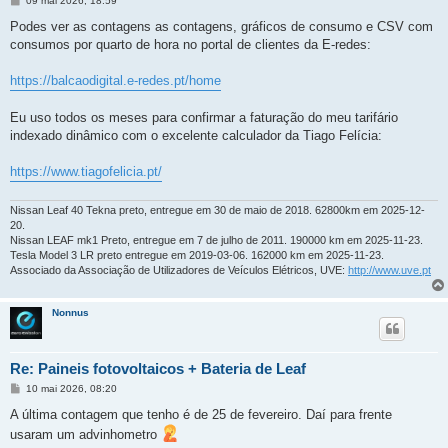
09 mai 2026, 18:59
e
n
Podes ver as contagens as contagens, gráficos de consumo e CSV com
s
consumos por quarto de hora no portal de clientes da E-redes:
a
g
e
https://balcaodigital.e-redes.pt/home
m
Eu uso todos os meses para confirmar a faturação do meu tarifário
indexado dinâmico com o excelente calculador da Tiago Felícia:
https://www.tiagofelicia.pt/
Nissan Leaf 40 Tekna preto, entregue em 30 de maio de 2018. 62800km em 2025-12-
20.
Nissan LEAF mk1 Preto, entregue em 7 de julho de 2011. 190000 km em 2025-11-23.
Tesla Model 3 LR preto entregue em 2019-03-06. 162000 km em 2025-11-23.
Associado da Associação de Utilizadores de Veículos Elétricos, UVE:
http://www.uve.pt
Nonnus
Re: Paineis fotovoltaicos + Bateria de Leaf
M
10 mai 2026, 08:20
e
n
A última contagem que tenho é de 25 de fevereiro. Daí para frente
s
usaram um advinhometro
a
g