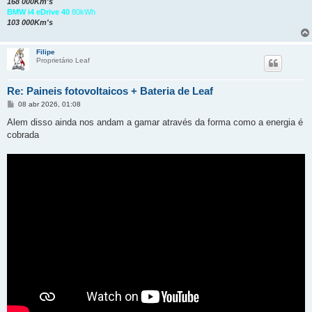
168 000Km's
BMW i4 eDrive 40
80kWh
103 000Km's
Filipe
Proprietário Leaf
Re: Paineis fotovoltaicos + Bateria de Leaf
M
08 abr 2026, 01:08
e
n
Alem disso ainda nos andam a gamar através da forma como a energia é
s
cobrada
a
g
e
m