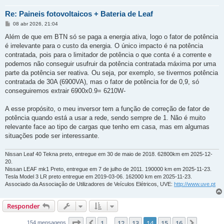
Re: Paineis fotovoltaicos + Bateria de Leaf
M
08 abr 2026, 21:04
e
n
Além de que em BTN só se paga a energia ativa, logo o fator de potência
s
é irrelevante para o custo da energia. O único impacto é na potência
a
g
contratada, pois para o limitador de potência o que conta é a corrente e
e
podemos não conseguir usufruir da potência contratada máxima por uma
m
parte da potência ser reativa. Ou seja, por exemplo, se tivermos potência
contratada de 30A (6900VA), mas o fator de potência for de 0,9, só
conseguiremos extrair 6900x0.9= 6210W-
A esse propósito, o meu inversor tem a função de correção de fator de
potência quando está a usar a rede, sendo sempre de 1. Não é muito
relevante face ao tipo de cargas que tenho em casa, mas em algumas
situações pode ser interessante.
Nissan Leaf 40 Tekna preto, entregue em 30 de maio de 2018. 62800km em 2025-12-
20.
Nissan LEAF mk1 Preto, entregue em 7 de julho de 2011. 190000 km em 2025-11-23.
Tesla Model 3 LR preto entregue em 2019-03-06. 162000 km em 2025-11-23.
Associado da Associação de Utilizadores de Veículos Elétricos, UVE:
http://www.uve.pt
Responder
Página
14
de
16
1
12
13
14
15
16
Anterior
Próxim
154 mensagens
...