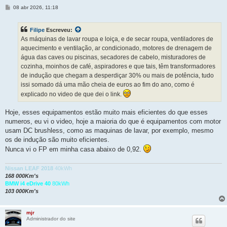
M
08 abr 2026, 11:18
e
n
s
Filipe
Escreveu:
a
g
As máquinas de lavar roupa e loiça, e de secar roupa, ventiladores de
e
aquecimento e ventilação, ar condicionado, motores de drenagem de
m
água das caves ou piscinas, secadores de cabelo, misturadores de
cozinha, moinhos de café, aspiradores e que tais, têm transformadores
de indução que chegam a desperdiçar 30% ou mais de potência, tudo
issi somado dá uma mão cheia de euros ao fim do ano, como é
explicado no video de que dei o link.
Hoje, esses equipamentos estão muito mais eficientes do que esses
numeros, eu vi o video, hoje a maioria do que é equipamentos com motor
usam DC brushless, como as maquinas de lavar, por exemplo, mesmo
os de indução são muito eficientes.
Nunca vi o FP em minha casa abaixo de 0,92.
Nissan LEAF 2018
40kWh
168 000Km's
BMW i4 eDrive 40
80kWh
103 000Km's
mjr
Administrador do site