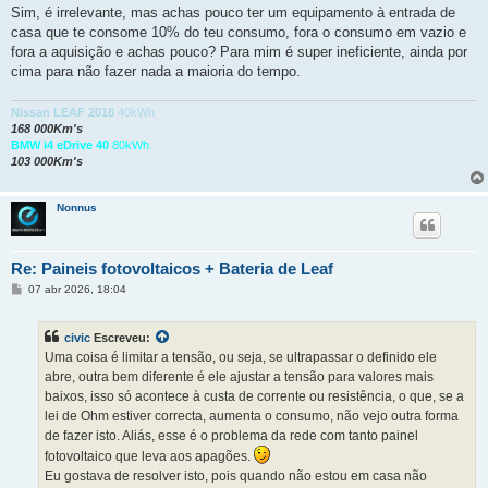
Sim, é irrelevante, mas achas pouco ter um equipamento à entrada de
casa que te consome 10% do teu consumo, fora o consumo em vazio e
fora a aquisição e achas pouco? Para mim é super ineficiente, ainda por
cima para não fazer nada a maioria do tempo.
Nissan LEAF 2018
40kWh
168 000Km's
BMW i4 eDrive 40
80kWh
103 000Km's
Nonnus
Re: Paineis fotovoltaicos + Bateria de Leaf
M
07 abr 2026, 18:04
e
n
s
civic
Escreveu:
a
g
Uma coisa é limitar a tensão, ou seja, se ultrapassar o definido ele
e
abre, outra bem diferente é ele ajustar a tensão para valores mais
m
baixos, isso só acontece à custa de corrente ou resistência, o que, se a
lei de Ohm estiver correcta, aumenta o consumo, não vejo outra forma
de fazer isto. Aliás, esse é o problema da rede com tanto painel
fotovoltaico que leva aos apagões.
Eu gostava de resolver isto, pois quando não estou em casa não