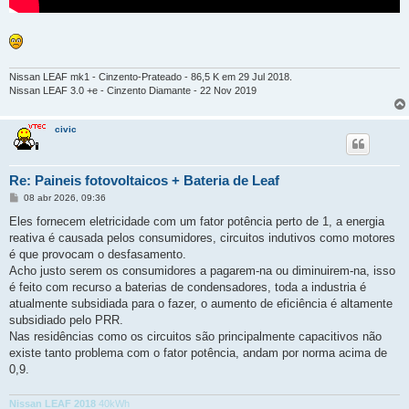
Nissan LEAF mk1 - Cinzento-Prateado - 86,5 K em 29 Jul 2018.
Nissan LEAF 3.0 +e - Cinzento Diamante - 22 Nov 2019
civic
Re: Paineis fotovoltaicos + Bateria de Leaf
M
08 abr 2026, 09:36
e
n
Eles fornecem eletricidade com um fator potência perto de 1, a energia
s
reativa é causada pelos consumidores, circuitos indutivos como motores
a
g
é que provocam o desfasamento.
e
Acho justo serem os consumidores a pagarem-na ou diminuirem-na, isso
m
é feito com recurso a baterias de condensadores, toda a industria é
atualmente subsidiada para o fazer, o aumento de eficiência é altamente
subsidiado pelo PRR.
Nas residências como os circuitos são principalmente capacitivos não
existe tanto problema com o fator potência, andam por norma acima de
0,9.
Nissan LEAF 2018
40kWh