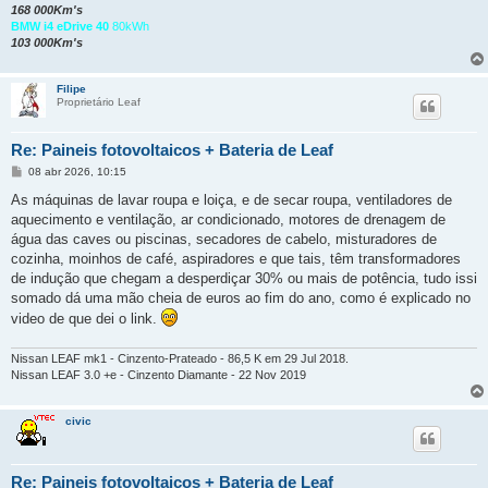
168 000Km's
BMW i4 eDrive 40
80kWh
103 000Km's
Filipe
Proprietário Leaf
Re: Paineis fotovoltaicos + Bateria de Leaf
M
08 abr 2026, 10:15
e
n
As máquinas de lavar roupa e loiça, e de secar roupa, ventiladores de
s
aquecimento e ventilação, ar condicionado, motores de drenagem de
a
g
água das caves ou piscinas, secadores de cabelo, misturadores de
e
cozinha, moinhos de café, aspiradores e que tais, têm transformadores
m
de indução que chegam a desperdiçar 30% ou mais de potência, tudo issi
somado dá uma mão cheia de euros ao fim do ano, como é explicado no
video de que dei o link.
Nissan LEAF mk1 - Cinzento-Prateado - 86,5 K em 29 Jul 2018.
Nissan LEAF 3.0 +e - Cinzento Diamante - 22 Nov 2019
civic
Re: Paineis fotovoltaicos + Bateria de Leaf