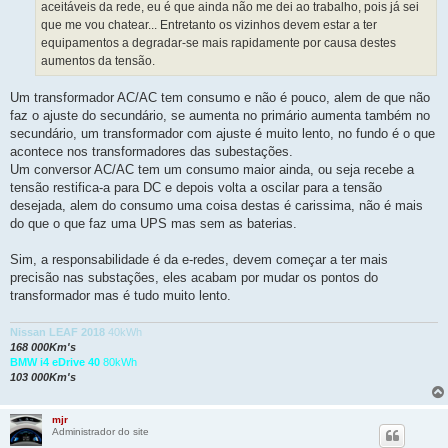
aceitáveis da rede, eu é que ainda não me dei ao trabalho, pois já sei
que me vou chatear... Entretanto os vizinhos devem estar a ter
equipamentos a degradar-se mais rapidamente por causa destes
aumentos da tensão.
Um transformador AC/AC tem consumo e não é pouco, alem de que não
faz o ajuste do secundário, se aumenta no primário aumenta também no
secundário, um transformador com ajuste é muito lento, no fundo é o que
acontece nos transformadores das subestações.
Um conversor AC/AC tem um consumo maior ainda, ou seja recebe a
tensão restifica-a para DC e depois volta a oscilar para a tensão
desejada, alem do consumo uma coisa destas é carissima, não é mais
do que o que faz uma UPS mas sem as baterias.
Sim, a responsabilidade é da e-redes, devem começar a ter mais
precisão nas substações, eles acabam por mudar os pontos do
transformador mas é tudo muito lento.
Nissan LEAF 2018
40kWh
168 000Km's
BMW i4 eDrive 40
80kWh
103 000Km's
mjr
Administrador do site