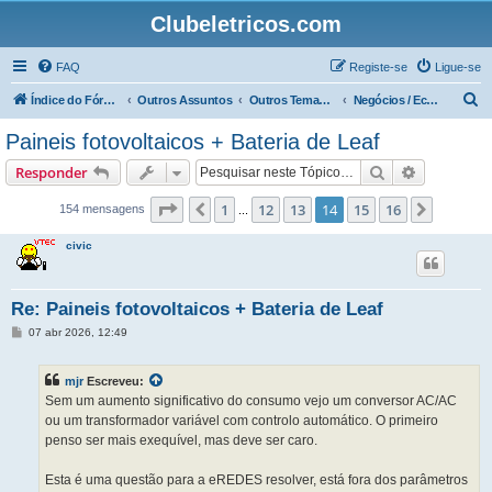
Clubeletricos.com
FAQ
Registe-se
Ligue-se
P
Índice do Fórum
Outros Assuntos
Outros Temas não relacionados com o VeÍculos Elétricos
Negócios / Economia e Política
e
Paineis fotovoltaicos + Bateria de Leaf
s
Pesquisar
Pesquisa 
Responder
q
u
Página
14
de
16
1
12
13
14
15
16
Anterior
Próxim
154 mensagens
...
i
civic
s
a
Re: Paineis fotovoltaicos + Bateria de Leaf
r
M
07 abr 2026, 12:49
e
n
s
mjr
Escreveu:
a
g
Sem um aumento significativo do consumo vejo um conversor AC/AC
e
ou um transformador variável com controlo automático. O primeiro
m
penso ser mais exequível, mas deve ser caro.
Esta é uma questão para a eREDES resolver, está fora dos parâmetros