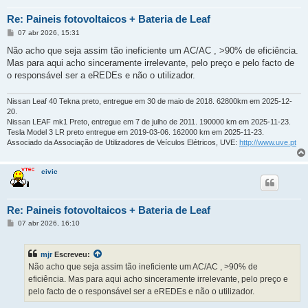
Re: Paineis fotovoltaicos + Bateria de Leaf
M
07 abr 2026, 15:31
e
n
Não acho que seja assim tão ineficiente um AC/AC , >90% de eficiência.
s
Mas para aqui acho sinceramente irrelevante, pelo preço e pelo facto de
a
g
o responsável ser a eREDEs e não o utilizador.
e
m
Nissan Leaf 40 Tekna preto, entregue em 30 de maio de 2018. 62800km em 2025-12-
20.
Nissan LEAF mk1 Preto, entregue em 7 de julho de 2011. 190000 km em 2025-11-23.
Tesla Model 3 LR preto entregue em 2019-03-06. 162000 km em 2025-11-23.
Associado da Associação de Utilizadores de Veículos Elétricos, UVE:
http://www.uve.pt
civic
Re: Paineis fotovoltaicos + Bateria de Leaf
M
07 abr 2026, 16:10
e
n
s
mjr
Escreveu:
a
g
Não acho que seja assim tão ineficiente um AC/AC , >90% de
e
eficiência. Mas para aqui acho sinceramente irrelevante, pelo preço e
m
pelo facto de o responsável ser a eREDEs e não o utilizador.