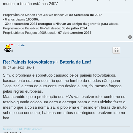
mudou, a tensão está nos 240V.
Proprietário de Nissan Leaf 30kWh desde:
25 de Setembro de 2017
- 6 anos depois
160000km
-
30 de setembro 2024 entregue a Nissan ao abrigo da garantia para abate.
Proprietário de Kia e-Niro 64kWh desde:
05 de julho 2024
Proprietário de Peugeot e2008 desde:
07 de dezembro 2024
civic
Re: Paineis fotovoltaicos + Bateria de Leaf
M
07 abr 2026, 20:43
e
n
Sim, o problema é sobretudo causado pelos painéis fotovoltaicos,
s
basicamente era uma questão que me lembro da e-redes não querer
a
g
"legalizar" a cena do auto-consumo devido a isto, foi mesmo forçado
e
pelas regras europeias.
m
Mas acredito que a proliferação dos EVs vai resolver isto, conforme eu
resolvo quando coloco um carro a carregar basta o meu vizinho fazer o
mesmo que a coisa normaliza, o problema é mesmo em horas de muito
sol e pouco consumo, baterias em sítios estratégicos resolvem isto na
boa.
Nissan LEAF 2018
40kWh