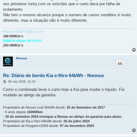
g
nos primeiros Ioniq com os esticões que o carro dava por falha de
e
isolamento.
m
Não tem o mesmo alcance porque o numero de carros vendidos é muito
diferente, mas a situação não é muito diferente.
Nissan LEAF 2018
40kWh
168 000Km's
BMW i4 eDrive 40
80kWh
103 000Km's
Nonnus
Re: Diário de bordo Kia e-Niro 64kWh - Nonnus
M
06 mai 2026, 21:31
e
n
Como o combinado levei o carro hoje a Kia para mudar o líquido. Foi
s
mudado ao abrigo da garantia.
a
g
e
m
Proprietário de Nissan Leaf 30kWh desde:
25 de Setembro de 2017
- 6 anos depois
160000km
-
30 de setembro 2024 entregue a Nissan ao abrigo da garantia para abate.
Proprietário de Kia e-Niro 64kWh desde:
05 de julho 2024
Proprietário de Peugeot e2008 desde:
07 de dezembro 2024