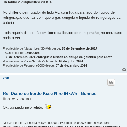
n
Já tenho o diagnóstico da Kia.
s
a
g
No chiller o permutador do lado AC com fuga para lado do líquido de
e
refrigeração que faz com que o gás congele o líquido de refrigeração da
m
bateria.
Toda aquela discussão em torno da líquido de refrigeração, no meu caso
nada a ver.
Proprietário de Nissan Leaf 30kWh desde:
25 de Setembro de 2017
- 6 anos depois
160000km
-
30 de setembro 2024 entregue a Nissan ao abrigo da garantia para abate.
Proprietário de Kia e-Niro 64kWh desde:
05 de julho 2024
Proprietário de Peugeot e2008 desde:
07 de dezembro 2024
cfvp
Re: Diário de bordo Kia e-Niro 64kWh - Nonnus
M
26 mai 2026, 18:11
e
n
Ok, obrigado pelo relato.
s
a
g
e
m
Nissan Leaf N-Connecta 40kWh de 2019 (vendido a 06/2026 com 59 900 kms).