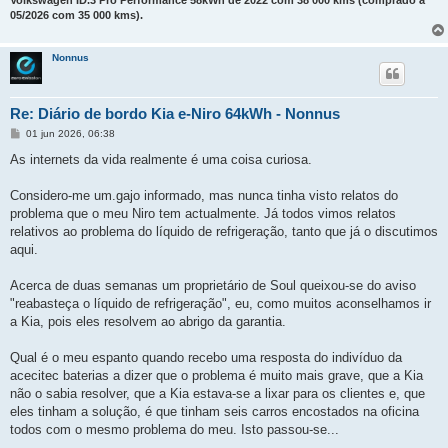
Volkswagen ID.3 Pro Performance 58kWh de 2022 com 38 000 kms (comprado a
05/2026 com 35 000 kms).
Nonnus
Re: Diário de bordo Kia e-Niro 64kWh - Nonnus
M
01 jun 2026, 06:38
e
n
As internets da vida realmente é uma coisa curiosa.
s
a
g
Considero-me um.gajo informado, mas nunca tinha visto relatos do
e
problema que o meu Niro tem actualmente. Já todos vimos relatos
m
relativos ao problema do líquido de refrigeração, tanto que já o discutimos
aqui.
Acerca de duas semanas um proprietário de Soul queixou-se do aviso
"reabasteça o líquido de refrigeração", eu, como muitos aconselhamos ir
a Kia, pois eles resolvem ao abrigo da garantia.
Qual é o meu espanto quando recebo uma resposta do indivíduo da
acecitec baterias a dizer que o problema é muito mais grave, que a Kia
não o sabia resolver, que a Kia estava-se a lixar para os clientes e, que
eles tinham a solução, é que tinham seis carros encostados na oficina
todos com o mesmo problema do meu. Isto passou-se...