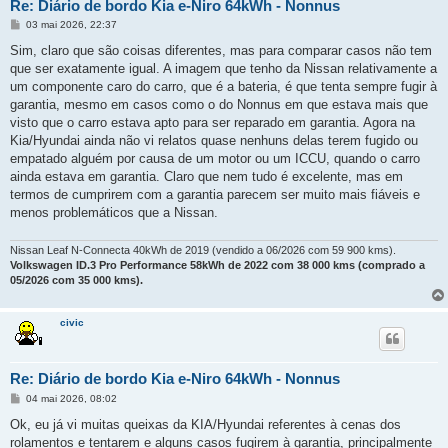
Re: Diário de bordo Kia e-Niro 64kWh - Nonnus
M
03 mai 2026, 22:37
e
n
Sim, claro que são coisas diferentes, mas para comparar casos não tem
s
que ser exatamente igual. A imagem que tenho da Nissan relativamente a
a
g
um componente caro do carro, que é a bateria, é que tenta sempre fugir à
e
garantia, mesmo em casos como o do Nonnus em que estava mais que
m
visto que o carro estava apto para ser reparado em garantia. Agora na
Kia/Hyundai ainda não vi relatos quase nenhuns delas terem fugido ou
empatado alguém por causa de um motor ou um ICCU, quando o carro
ainda estava em garantia. Claro que nem tudo é excelente, mas em
termos de cumprirem com a garantia parecem ser muito mais fiáveis e
menos problemáticos que a Nissan.
Nissan Leaf N-Connecta 40kWh de 2019 (vendido a 06/2026 com 59 900 kms).
Volkswagen ID.3 Pro Performance 58kWh de 2022 com 38 000 kms (comprado a
05/2026 com 35 000 kms).
civic
Re: Diário de bordo Kia e-Niro 64kWh - Nonnus
M
04 mai 2026, 08:02
e
n
Ok, eu já vi muitas queixas da KIA/Hyundai referentes à cenas dos
s
rolamentos e tentarem e alguns casos fugirem à garantia, principalmente
a