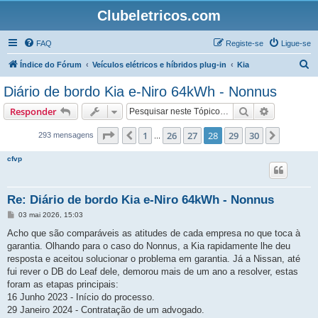
Clubeletricos.com
FAQ
Registe-se
Ligue-se
P
Índice do Fórum
Veículos elétricos e híbridos plug-in
Kia
e
Diário de bordo Kia e-Niro 64kWh - Nonnus
s
Pesquisar
Pesquisa 
Responder
q
u
Página
28
de
30
1
26
27
28
29
30
Anterior
Próxim
293 mensagens
...
i
cfvp
s
a
Re: Diário de bordo Kia e-Niro 64kWh - Nonnus
r
M
03 mai 2026, 15:03
e
n
Acho que são comparáveis as atitudes de cada empresa no que toca à
s
garantia. Olhando para o caso do Nonnus, a Kia rapidamente lhe deu
a
g
resposta e aceitou solucionar o problema em garantia. Já a Nissan, até
e
fui rever o DB do Leaf dele, demorou mais de um ano a resolver, estas
m
foram as etapas principais:
16 Junho 2023 - Início do processo.
29 Janeiro 2024 - Contratação de um advogado.