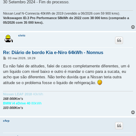
30 Setembro 2024 - Fim do processo.
Nissan Leaf N-Connecta 40kWh de 2019 (vendido a 06/2026 com 59 900 kms).
Volkswagen ID.3 Pro Performance 58kWh de 2022 com 38 000 kms (comprado a
05/2026 com 35 000 kms).
civic
Re: Diário de bordo Kia e-Niro 64kWh - Nonnus
M
03 mai 2026, 18:29
e
n
Eu não falei de atitudes, falei de casos completamente diferentes, um é
s
um liquido com nivel baixo e outro é mandar o carro para a sucata, eu
a
g
acho que são diferentes. Não tenho duvida que a Nissan teria outra
e
atitude se o problema fosse o liquido de refrigeração.
m
Nissan LEAF 2018
40kWh
168 000Km's
BMW i4 eDrive 40
80kWh
103 000Km's
cfvp