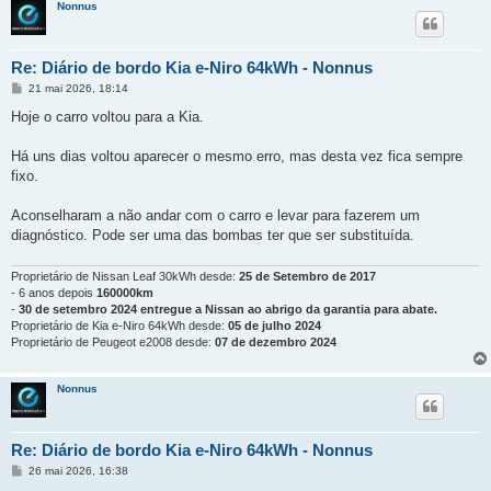
Nonnus
Re: Diário de bordo Kia e-Niro 64kWh - Nonnus
M
21 mai 2026, 18:14
e
n
Hoje o carro voltou para a Kia.
s
a
g
Há uns dias voltou aparecer o mesmo erro, mas desta vez fica sempre
e
fixo.
m
Aconselharam a não andar com o carro e levar para fazerem um
diagnóstico. Pode ser uma das bombas ter que ser substituída.
Proprietário de Nissan Leaf 30kWh desde:
25 de Setembro de 2017
- 6 anos depois
160000km
-
30 de setembro 2024 entregue a Nissan ao abrigo da garantia para abate.
Proprietário de Kia e-Niro 64kWh desde:
05 de julho 2024
Proprietário de Peugeot e2008 desde:
07 de dezembro 2024
Nonnus
Re: Diário de bordo Kia e-Niro 64kWh - Nonnus
M
26 mai 2026, 16:38
e