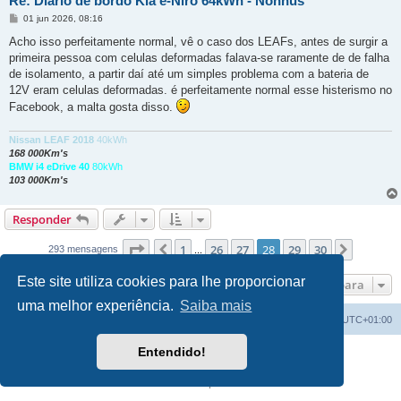
Re: Diário de bordo Kia e-Niro 64kWh - Nonnus
M
01 jun 2026, 08:16
e
n
Acho isso perfeitamente normal, vê o caso dos LEAFs, antes de surgir a
s
primeira pessoa com celulas deformadas falava-se raramente de de falha
a
g
de isolamento, a partir daí até um simples problema com a bateria de
e
12V eram celulas deformadas. é perfeitamente normal esse histerismo no
m
Facebook, a malta gosta disso.
Nissan LEAF 2018
40kWh
168 000Km's
BMW i4 eDrive 40
80kWh
103 000Km's
Responder
Página
28
de
30
1
26
27
28
29
30
Anterior
Próxim
293 mensagens
...
Este site utiliza cookies para lhe proporcionar
Ir para
uma melhor experiência.
Saiba mais
Índice do Fórum
O Fuso Horário do Fórum é
UTC+01:00
Entendido!
Desenvolvido por
phpBB
® Forum Software © phpBB Limited
Traduzido por:
phpBB Portugal
Privacidade
|
Termos