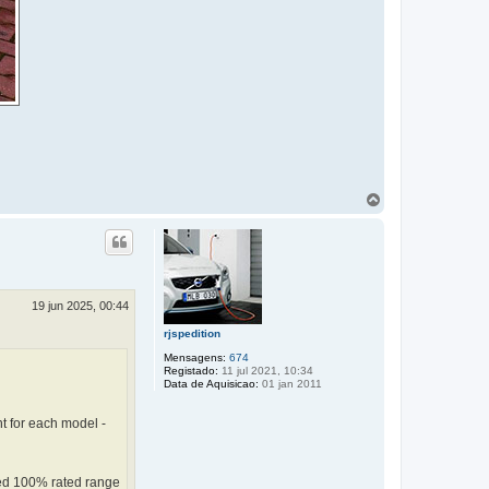
T
o
p
o
19 jun 2025, 00:44
rjspedition
Mensagens:
674
Registado:
11 jul 2021, 10:34
Data de Aquisicao:
01 jan 2011
nt for each model -
ayed 100% rated range