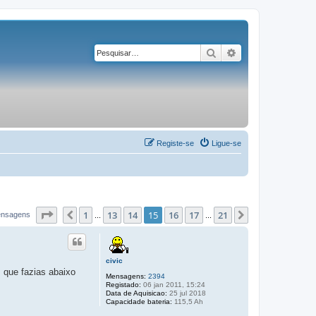
Pesquisar
Pesquisa avançad
Registe-se
Ligue-se
Página
15
de
21
1
13
14
15
16
17
21
Anterior
Próximo
ensagens
...
...
civic
s que fazias abaixo
Mensagens:
2394
Registado:
06 jan 2011, 15:24
Data de Aquisicao:
25 jul 2018
Capacidade bateria:
115,5 Ah