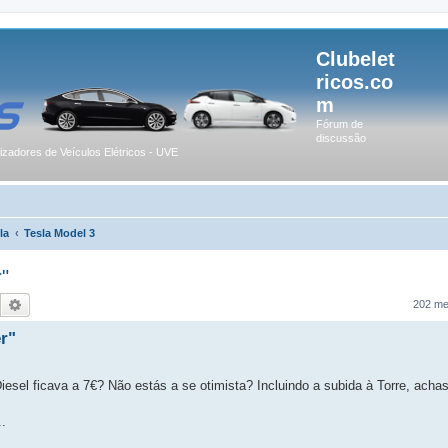
Clubelet
ricos.co
m
Fórum de
discussão
lizadores de Veículos Elétricos - UVE
la
Tesla Model 3
"
Pesquisar
Pesquisa avançada
202 m
r"
iesel ficava a 7€? Não estás a se otimista? Incluindo a subida à Torre, acha
.