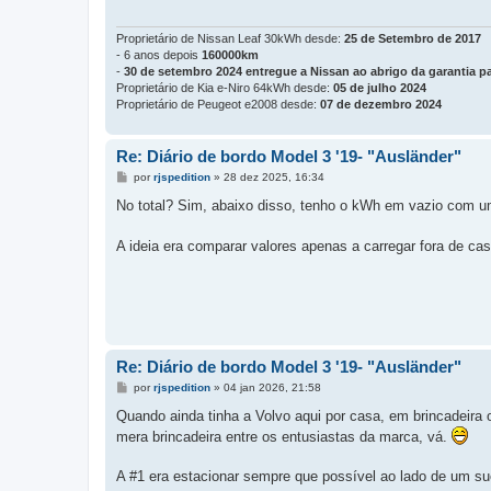
g
e
m
Proprietário de Nissan Leaf 30kWh desde:
25 de Setembro de 2017
- 6 anos depois
160000km
-
30 de setembro 2024 entregue a Nissan ao abrigo da garantia pa
Proprietário de Kia e-Niro 64kWh desde:
05 de julho 2024
Proprietário de Peugeot e2008 desde:
07 de dezembro 2024
Re: Diário de bordo Model 3 '19- "Ausländer"
M
por
rjspedition
»
28 dez 2025, 16:34
e
n
No total? Sim, abaixo disso, tenho o kWh em vazio com um 
s
a
g
A ideia era comparar valores apenas a carregar fora de ca
e
m
Re: Diário de bordo Model 3 '19- "Ausländer"
M
por
rjspedition
»
04 jan 2026, 21:58
e
n
Quando ainda tinha a Volvo aqui por casa, em brincadeira
s
mera brincadeira entre os entusiastas da marca, vá.
a
g
e
A #1 era estacionar sempre que possível ao lado de um su
m