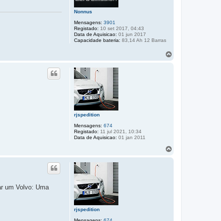
Nonnus
Mensagens:
3901
Registado:
10 set 2017, 04:43
Data de Aquisicao:
01 jun 2017
Capacidade bateria:
83,14 Ah 12 Barras
T
o
p
o
rjspedition
Mensagens:
674
Registado:
11 jul 2021, 10:34
Data de Aquisicao:
01 jan 2011
T
o
p
o
nar um Volvo: Uma
rjspedition
Mensagens:
674