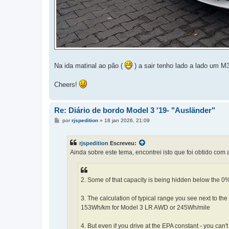
Na ida matinal ao pão (
) a sair tenho lado a lado um 
Cheers!
Re: Diário de bordo Model 3 '19- "Ausländer"
M
por
rjspedition
»
18 jan 2026, 21:09
e
n
s
rjspedition
Escreveu:
a
g
Ainda sobre este tema, encontrei isto que foi obtido co
e
m
2. Some of that capacity is being hidden below the 0%
3. The calculation of typical range you see next to the
153Wh/km for Model 3 LR AWD or 245Wh/mile
4. But even if you drive at the EPA constant - you ca