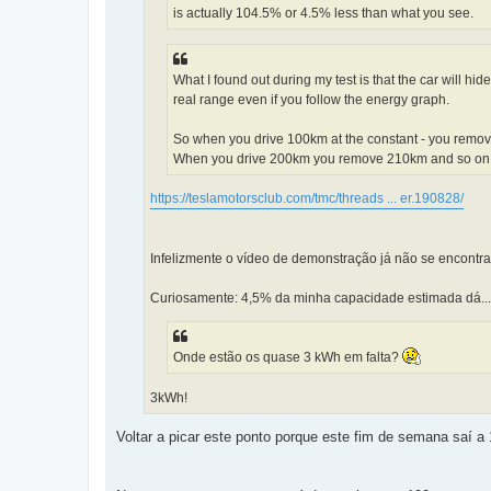
is actually 104.5% or 4.5% less than what you see.
What I found out during my test is that the car will h
real range even if you follow the energy graph.
So when you drive 100km at the constant - you remov
When you drive 200km you remove 210km and so on
https://teslamotorsclub.com/tmc/threads ... er.190828/
Infelizmente o vídeo de demonstração já não se encontra
Curiosamente: 4,5% da minha capacidade estimada dá... s
Onde estão os quase 3 kWh em falta?
3kWh!
Voltar a picar este ponto porque este fim de semana saí 