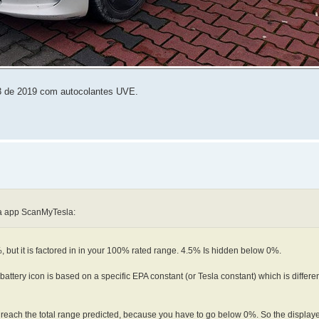
M3 de 2019 com autocolantes UVE.
m a app ScanMyTesla:
, but it is factored in in your 100% rated range. 4.5% Is hidden below 0%.
 battery icon is based on a specific EPA constant (or Tesla constant) which is differe
n't reach the total range predicted, because you have to go below 0%. So the displ