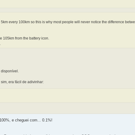
ide 5km every 100km so this is why most people will never notice the difference bet
e 105km from the battery icon.
.
 disponível.
im, era fácil de adivinhar:
a 100%, e cheguei com... 0.1%!