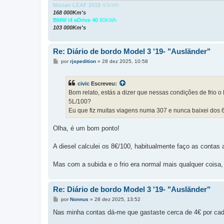
Nissan LEAF 2018
40kWh
168 000Km's
BMW i4 eDrive 40
80kWh
103 000Km's
Re: Diário de bordo Model 3 '19- "Ausländer"
M
por
rjspedition
»
28 dez 2025, 10:58
e
n
s
civic
Escreveu:
a
g
Bom relato, estás a dizer que nessas condições de frio o 
e
5L/100?
m
Eu que fiz muitas viagens numa 307 e nunca baixei dos 6.
Olha, é um bom ponto!
A diesel calculei os 8€/100, habitualmente faço as contas
Mas com a subida e o frio era normal mais qualquer coisa, 
Re: Diário de bordo Model 3 '19- "Ausländer"
M
por
Nonnus
»
28 dez 2025, 13:52
e
n
Nas minha contas dá-me que gastaste cerca de 4€ por ca
s
a