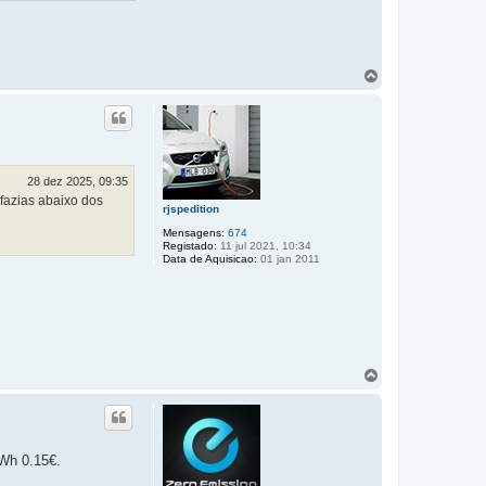
T
o
p
o
28 dez 2025, 09:35
 fazias abaixo dos
rjspedition
Mensagens:
674
Registado:
11 jul 2021, 10:34
Data de Aquisicao:
01 jan 2011
T
o
p
o
Wh 0.15€.