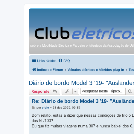
sobre a Mobilidade Elétrica e Parceiro privilegiado da Associação de Uti
Links rápidos
FAQ
Índice do Fórum
Veículos elétricos e híbridos plug-in
Tes
Diário de bordo Model 3 '19- "Ausländer
Responder
Re: Diário de bordo Model 3 '19- "Auslände
M
por
civic
»
28 dez 2025, 09:35
e
n
Bom relato, estás a dizer que nessas condições de frio o D
s
dos 5L/100?
a
g
Eu que fiz muitas viagens numa 307 e nunca baixei dos 6..
e
m