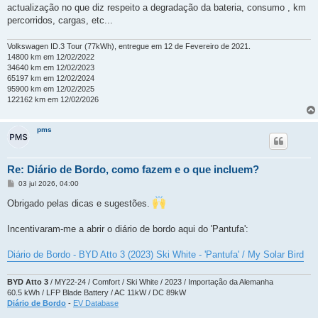
e
actualização no que diz respeito a degradação da bateria, consumo , km
m
percorridos, cargas, etc...
Volkswagen ID.3 Tour (77kWh), entregue em 12 de Fevereiro de 2021.
14800 km em 12/02/2022
34640 km em 12/02/2023
65197 km em 12/02/2024
95900 km em 12/02/2025
122162 km em 12/02/2026
pms
Re: Diário de Bordo, como fazem e o que incluem?
M
03 jul 2026, 04:00
e
n
Obrigado pelas dicas e sugestões.
s
a
g
Incentivaram-me a abrir o diário de bordo aqui do 'Pantufa':
e
m
Diário de Bordo - BYD Atto 3 (2023) Ski White - 'Pantufa' / My Solar Bird
BYD Atto 3
/ MY22-24 / Comfort / Ski White / 2023 / Importação da Alemanha
60.5 kWh / LFP Blade Battery / AC 11kW / DC 89kW
Diário de Bordo
-
EV Database