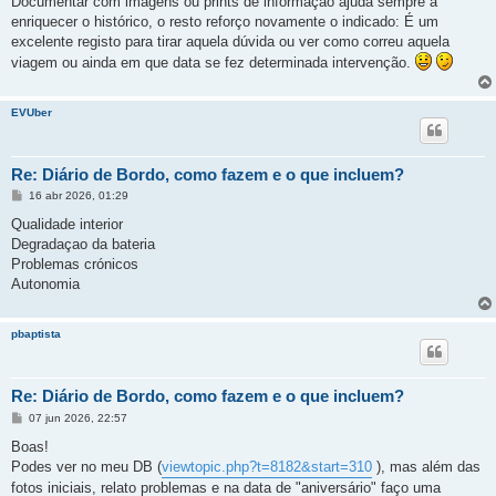
Documentar com imagens ou prints de informação ajuda sempre a
s
enriquecer o histórico, o resto reforço novamente o indicado: É um
a
g
excelente registo para tirar aquela dúvida ou ver como correu aquela
e
viagem ou ainda em que data se fez determinada intervenção.
m
EVUber
Re: Diário de Bordo, como fazem e o que incluem?
M
16 abr 2026, 01:29
e
n
Qualidade interior
s
Degradaçao da bateria
a
g
Problemas crónicos
e
Autonomia
m
pbaptista
Re: Diário de Bordo, como fazem e o que incluem?
M
07 jun 2026, 22:57
e
n
Boas!
s
Podes ver no meu DB (
viewtopic.php?t=8182&start=310
), mas além das
a
g
fotos iniciais, relato problemas e na data de "aniversário" faço uma