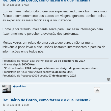
Re: Diário de Bordo, como fazem e o que incluem?
M
14 abr 2026, 17:33
e
n
Eu nos meus, relato tudo o que vou experienciando, seja bom, seja mau.
s
Relato o comportamento dos carros em viagens grandes, também relato
a
g
as experiências mais técnicas que vou fazendo.
e
m
Como já foi referido, mais tarde serve para usar essa informação para
fazer timelines e perceber a evolução dos problemas.
Muitas vezes um relato de uma coisa que parece não ter muita
relevância pode levar a discussões bastante interessantes e partilha de
informações entre todos nós.
Proprietário de Nissan Leaf 30kWh desde:
25 de Setembro de 2017
- 6 anos depois
160000km
-
30 de setembro 2024 entregue a Nissan ao abrigo da garantia para abate.
Proprietário de Kia e-Niro 64kWh desde:
05 de julho 2024
Proprietário de Peugeot e2008 desde:
07 de dezembro 2024
rjspedition
Re: Diário de Bordo, como fazem e o que incluem?
M
15 abr 2026, 21:20
e
n