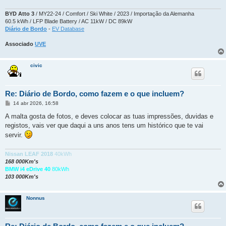
BYD Atto 3
/ MY22-24 / Comfort / Ski White / 2023 / Importação da Alemanha
60.5 kWh / LFP Blade Battery / AC 11kW / DC 89kW
Diário de Bordo
-
EV Database
Associado
UVE
civic
Re: Diário de Bordo, como fazem e o que incluem?
M
14 abr 2026, 16:58
e
n
A malta gosta de fotos, e deves colocar as tuas impressões, duvidas e
s
registos, vais ver que daqui a uns anos tens um histórico que te vai
a
g
servir.
e
m
Nissan LEAF 2018
40kWh
168 000Km's
BMW i4 eDrive 40
80kWh
103 000Km's
Nonnus