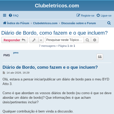
Clubeletricos.com
FAQ
Registe-se
Ligue-se
P
Índice do Fórum
Clubeletricos.com
Discussão sobre o Forum
e
Diário de Bordo, como fazem e o que incluem?
s
Pesquisar
Pesquisa 
Responder
q
7 mensagens • Página
1
de
1
u
pms
i
s
a
Diário de Bordo, como fazem e o que incluem?
r
M
14 abr 2026, 16:29
e
n
Olá, estava a pensar iniciar/publicar um diário de bordo para o meu BYD
s
Atto 3.
a
g
e
Como é que abordam os vossos diários de bordo (ou como é que se deve
m
abordar um diário de bordo)? Que informações é que acham
úteis/pertinentes incluir?
Qualquer contribuição é bem vinda a discussão.